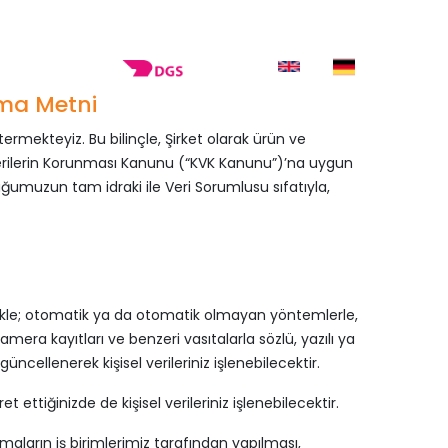
 50
nmakina.com
EN
DE
nterparts.be
tma Metni
termekteyiz. Bu bilinçle, Şirket olarak ürün ve
isel Verilerin Korunması Kanunu (“KVK Kanunu”)’na uygun
muzun tam idraki ile Veri Sorumlusu sıfatıyla,
bilmekle; otomatik ya da otomatik olmayan yöntemlerle,
kamera kayıtları ve benzeri vasıtalarla sözlü, yazılı ya
cellenerek kişisel verileriniz işlenebilecektir.
 ettiğinizde de kişisel verileriniz işlenebilecektir.
şmaların iş birimlerimiz tarafından yapılması,