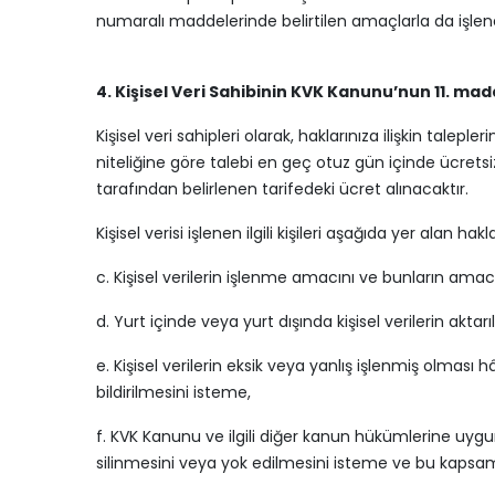
numaralı maddelerinde belirtilen amaçlarla da işlen
4. Kişisel Veri Sahibinin KVK Kanunu’nun 11. ma
Kişisel veri sahipleri olarak, haklarınıza ilişkin ta
niteliğine göre talebi en geç otuz gün içinde ücretsi
tarafından belirlenen tarifedeki ücret alınacaktır.
Kişisel verisi işlenen ilgili kişileri aşağıda yer alan hakl
c. Kişisel verilerin işlenme amacını ve bunların amac
d. Yurt içinde veya yurt dışında kişisel verilerin aktarı
e. Kişisel verilerin eksik veya yanlış işlenmiş olması
bildirilmesini isteme,
f. KVK Kanunu ve ilgili diğer kanun hükümlerine uygu
silinmesini veya yok edilmesini isteme ve bu kapsamda 