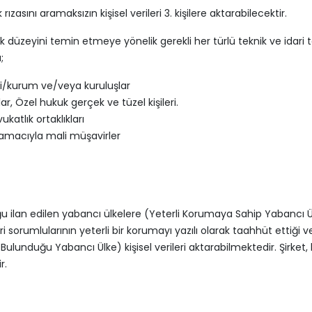
ık rızasını aramaksızın kişisel verileri 3. kişilere aktarabilecektir.
 düzeyini temin etmeye yönelik gerekli her türlü teknik ve idari ted
;
işi/kurum ve/veya kuruluşlar
lar, Özel hukuk gerçek ve tüzel kişileri.
katlık ortaklıkları
amacıyla mali müşavirler
uğu ilan edilen yabancı ülkelere (Yeterli Korumaya Sahip Yabanc
i sorumlularının yeterli bir korumayı yazılı olarak taahhüt ettiği 
ulunduğu Yabancı Ülke) kişisel verileri aktarabilmektedir. Şirk
r.