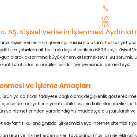
0312 642 41
tkinlikler
Sektörler
Kalite
Haberler
İletişim
info@seve
filip@dgs-i
. AŞ. Kişisel Verilerin İşlenmesi Aydınla
olarak kişisel verilerinizin güvenliği hususuna azami hassasiyet gös
lişkili tüm şahıslara ait her türlü kişisel verilerin 6698 sayılı Kiş
gun olarak aktarımına büyük önem atfetmekteyiz. Bu sorumluluğu
 mevzuat tarafından emredilen sınırlar çerçevesinde işlemekteyiz.
İşlenmesi ve İşleme Amaçları
zmet, ürün ya da ticari faaliyete bağlı olarak değişkenlik göstere
 içerisinde faaliyetlerin yürütülebilmesi için kullanılan yazılımlar, 
rün ve hizmetlerinden yararlandığınız müddetçe oluşturularak ve gün
 sayfamızı kullandığınızda, Şirketimizi veya internet sitemizi ziyaret
nulan ürün ve hizmetlerden sizleri faydalandırmak için gerekli çalı