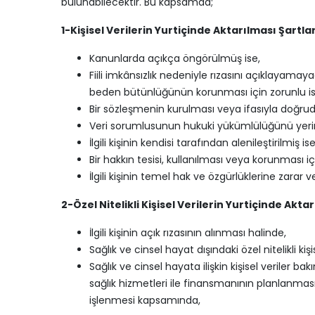
bulunabilecektir. Bu kapsamda;
1-Kişisel Verilerin Yurtiçinde Aktarılması Şartlar
Kanunlarda açıkça öngörülmüş ise,
Fiili imkânsızlık nedeniyle rızasını açıklayam
beden bütünlüğünün korunması için zorunlu is
Bir sözleşmenin kurulması veya ifasıyla doğrudan
Veri sorumlusunun hukuki yükümlülüğünü yerine
İlgili kişinin kendisi tarafından alenileştirilmiş ise
Bir hakkın tesisi, kullanılması veya korunması iç
İlgili kişinin temel hak ve özgürlüklerine zara
2-Özel Nitelikli Kişisel Verilerin Yurtiçinde Akta
İlgili kişinin açık rızasının alınması halinde,
Sağlık ve cinsel hayat dışındaki özel nitelikli
Sağlık ve cinsel hayata ilişkin kişisel veriler 
sağlık hizmetleri ile finansmanının planlanmas
işlenmesi kapsamında,