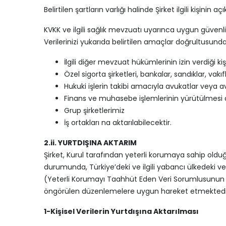
Belirtilen şartların varlığı halinde Şirket ilgili kişinin aç
KVKK ve ilgili sağlık mevzuatı uyarınca uygun güvenlik
Verilerinizi yukarıda belirtilen amaçlar doğrultusunda
İlgili diğer mevzuat hükümlerinin izin verdiği k
Özel sigorta şirketleri, bankalar, sandıklar, vakıf
Hukuki işlerin takibi amacıyla avukatlar veya avu
Finans ve muhasebe işlemlerinin yürütülmesi 
Grup şirketlerimiz
İş ortakları na aktarılabilecektir.
2.ii. YURTDIŞINA AKTARIM
Şirket, Kurul tarafından yeterli korumaya sahip old
durumunda, Türkiye’deki ve ilgili yabancı ülkedeki ver
(Yeterli Korumayı Taahhüt Eden Veri Sorumlusunun B
öngörülen düzenlemelere uygun hareket etmektedi
1-Kişisel Verilerin Yurtdışına Aktarılması