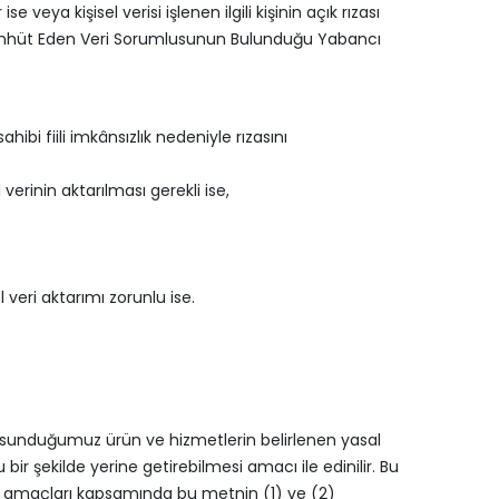
 veya kişisel verisi işlenen ilgili kişinin açık rızası
 Taahhüt Eden Veri Sorumlusunun Bulunduğu Yabancı
ibi fiili imkânsızlık nedeniyle rızasını
verinin aktarılması gerekli ise,
 veri aktarımı zorunlu ise.
tçe sunduğumuz ürün ve hizmetlerin belirlenen yasal
 şekilde yerine getirebilmesi amacı ile edinilir. Bu
ı ve amaçları kapsamında bu metnin (1) ve (2)