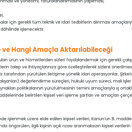
ması ve yönetimi, faturalandırılmasının yapılması,
i,
ar için gerekli tüm teknik ve idari tedbirlerin alınması amaçlarıy
 dâhilinde işlenecektir.
ere ve Hangi Amaçla Aktarılabileceği
nulan ürün ve hizmetlerden sizleri faydalandırmak için gerekli çalı
in talep ve ihtiyaçlarınıza göre özelleştirilerek sizlere önerilmesi, Ş
miz tarafından yürütülen iletişime yönelik idari operasyonlar, Şirket
ışanları) değerlendirme süreçleri, hukuki uyum süreci, mali işler v.b.
ynakları politikalarının yürütülmesinin temini amaçlarıyla iş ortak
ddelerinde belirtilen kişisel veri işleme şartları ve amaçları çerçe
de işlenmek üzere elde edilen kişisel verileri, Kanun’un 8. maddesi u
da öngörülen, ilgili kişinin açık rızası aranmaksızın kişisel verileri