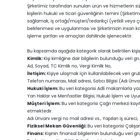
Şirketimiz tarafından sunulan ürün ve hizmetlerin sizler
kişilerin hukuki ve ticari güvenliğinin temini (Şirketi
sağlamak, iş ortağı/müşteri/tedarikçi (yetkili veya çal
belirlenmesi ve uygulanması ve Şirketimizin insan kay
işleme şartları ve amaçları dahilinde işlenecektir.
Bu kapsamda aşağıda kategorik olarak belirtilen kişis
Kimlik:
Kişi kimliğine dair bilgilerin bulunduğu veri g
Ad, Soyad, TC Kimlik no, Vergi Kimlik No,
İletişim:
Kişiye ulaşmak için kullanılabilecek veri gru
Telefon numarası, Mail adresi, Satıcı Bilgisi (Adı Ünvan
Hukuki İşlem:
Bu veri kategorisi Adli makamlarla yazı
Yan Haklar ve Menfaatler Bilgisi, Hukuki İşlem ve Uyum
Müşteri İşlem:
Bu veri kategorisi Çağrı merkezi kayıtlar
etmektedir.
Adı Ünvanı vergi no mail adresi vs., Yapılan iş süreci,
Fiziksel Mekan Güvenliği:
Bu veri kategorisi Çalışan
Finans:
Kişinin finansal bilgilerinin bulunduğu veri g