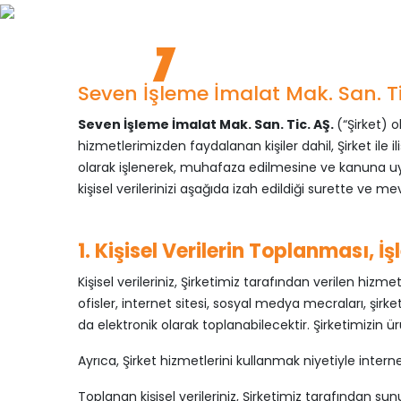
Anasayfa
|
Kvkk
Kurumsal
Ye
Seven İşleme İmalat Mak. San. Tic
Seven İşleme İmalat Mak. San. Tic. AŞ.
(“Şirket) 
hizmetlerimizden faydalanan kişiler dahil, Şirket ile i
olarak işlenerek, muhafaza edilmesine ve kanuna uy
kişisel verilerinizi aşağıda izah edildiği surette ve
1. Kişisel Verilerin Toplanması, 
Kişisel verileriniz, Şirketimiz tarafından verilen hi
ofisler, internet sitesi, sosyal medya mecraları, şirket
da elektronik olarak toplanabilecektir. Şirketimizin ü
Ayrıca, Şirket hizmetlerini kullanmak niyetiyle internet
Toplanan kişisel verileriniz, Şirketimiz tarafından su