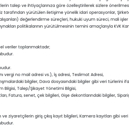
in talep ve ihtiyaçlarınıza göre özelleştirilerek sizlere önerilmesi, Ş
miz tarafından yürütülen iletişime yönelik idari operasyonlar, Şirket
ışanları) değerlendirme süreçleri, hukuki uyum süreci, mali işler v.b.
nakları politikalarının yürütülmesinin temini amaçlarıyla KVK Kanu
el veriler toplanmaktadır;
rubudur.
budur.
ı vergi no mail adresi vs.), İş adresi, Teslimat Adresi,
şmalardaki bilgiler, Dava dosyasındaki bilgiler gibi veri türlerini i
 Bilgisi, Talep/Şikayet Yönetimi Bilgisi,
ı, Fatura, senet, çek bilgileri, Gişe dekontlarındaki bilgiler, Sipariş b
 ve ziyaretçilerin giriş çıkış kayıt bilgileri, Kamera kayıtları gibi ve
rubudur.