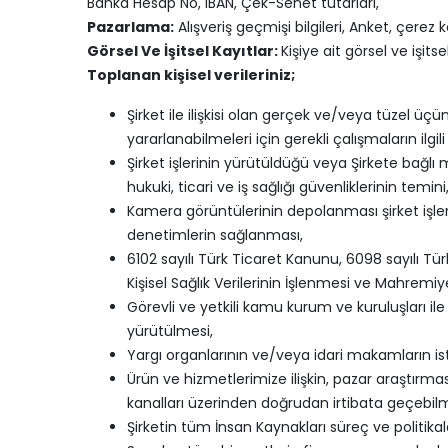
Banka Hesap No, IBAN, Çek-Senet tutarları,
Pazarlama:
Alışveriş geçmişi bilgileri, Anket, çerez k
Görsel Ve İşitsel Kayıtlar:
Kişiye ait görsel ve işit
Toplanan kişisel verileriniz;
Şirket
ile ilişkisi olan gerçek ve/veya tüzel üçün
yararlanabilmeleri için gerekli çalışmaların ilgil
Şirket işlerinin yürütüldüğü veya Şirkete bağl
hukuki, ticari ve iş sağlığı güvenliklerinin temini
Kamera görüntülerinin depolanması şirket işleri
denetimlerin sağlanması,
6102 sayılı Türk Ticaret Kanunu, 6098 sayılı Tü
Kişisel Sağlık Verilerinin İşlenmesi ve Mahrem
Görevli ve yetkili kamu kurum ve kuruluşları 
yürütülmesi,
Yargı organlarının ve/veya idari makamların iste
Ürün ve hizmetlerimize ilişkin, pazar araştırmas
kanalları üzerinden doğrudan irtibata geçebil
Şirketin tüm İnsan Kaynakları süreç ve politikal