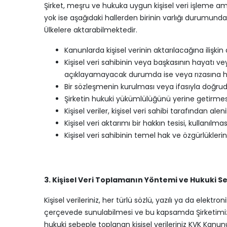
Şirket, meşru ve hukuka uygun kişisel veri işleme amaçları
yok ise aşağıdaki hallerden birinin varlığı durumun
Ülkelere aktarabilmektedir.
Kanunlarda kişisel verinin aktarılacağına ilişkin
Kişisel veri sahibinin veya başkasının hayatı ve
açıklayamayacak durumda ise veya rızasına huk
Bir sözleşmenin kurulması veya ifasıyla doğrudan
Şirketin hukuki yükümlülüğünü yerine getirmesi i
Kişisel veriler, kişisel veri sahibi tarafından alenil
Kişisel veri aktarımı bir hakkın tesisi, kullanılm
Kişisel veri sahibinin temel hak ve özgürlükleri
3. Kişisel Veri Toplamanın Yöntemi ve Hukuki S
Kişisel verileriniz, her türlü sözlü, yazılı ya da el
çerçevede sunulabilmesi ve bu kapsamda Şirketimizin
hukuki sebeple toplanan kişisel verileriniz KVK Kanun