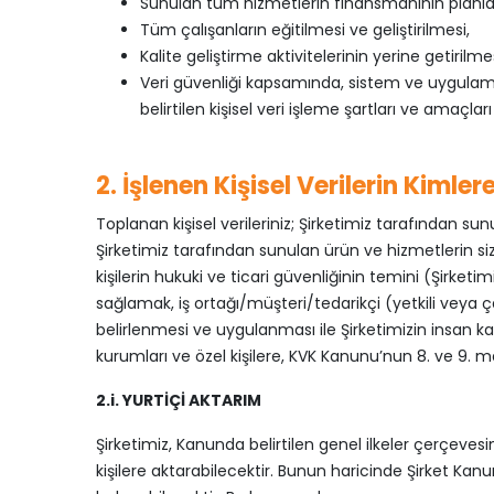
Sunulan tüm hizmetlerin finansmanının planlan
Tüm çalışanların eğitilmesi ve geliştirilmesi,
Kalite geliştirme aktivitelerinin yerine getirilmes
Veri güvenliği kapsamında, sistem ve uygulamal
belirtilen kişisel veri işleme şartları ve amaçları
2. İşlenen Kişisel Verilerin Kiml
Toplanan kişisel verileriniz; Şirketimiz tarafından su
Şirketimiz tarafından sunulan ürün ve hizmetlerin sizler
kişilerin hukuki ve ticari güvenliğinin temini (Şirketi
sağlamak, iş ortağı/müşteri/tedarikçi (yetkili veya çal
belirlenmesi ve uygulanması ile Şirketimizin insan ka
kurumları ve özel kişilere, KVK Kanunu’nun 8. ve 9. ma
2.i. YURTİÇİ AKTARIM
Şirketimiz, Kanunda belirtilen genel ilkeler çerçevesin
kişilere aktarabilecektir. Bunun haricinde Şirket Kanun