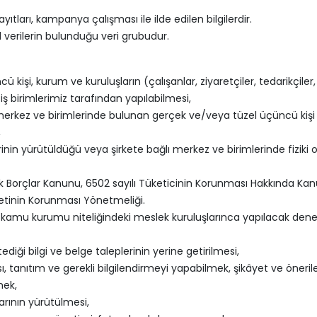
ayıtları, kampanya çalışması ile ilde edilen bilgilerdir.
sel verilerin bulunduğu veri grubudur.
cü kişi, kurum ve kuruluşların (çalışanlar, ziyaretçiler, tedarikçiler
i iş birimlerimiz tarafından yapılabilmesi,
ı merkez ve birimlerinde bulunan gerçek ve/veya tüzel üçüncü kişi 
,
nin yürütüldüğü veya şirkete bağlı merkez ve birimlerinde fiziki o
rk Borçlar Kanunu, 6502 sayılı Tüketicinin Korunması Hakkında Kanu
iyetinin Korunması Yönetmeliği.
ile kamu kurumu niteliğindeki meslek kuruluşlarınca yapılacak d
diği bilgi ve belge taleplerinin yerine getirilmesi,
ı, tanıtım ve gerekli bilgilendirmeyi yapabilmek, şikâyet ve önerile
mek,
arının yürütülmesi,