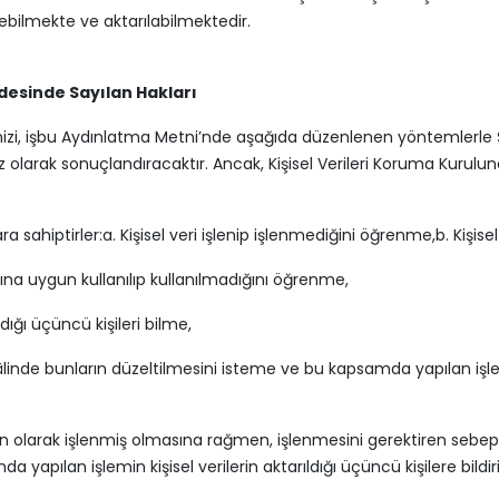
ebilmekte ve aktarılabilmektedir.
ddesinde Sayılan Hakları
leplerinizi, işbu Aydınlatma Metni’nde aşağıda düzenlenen yöntemler
z olarak sonuçlandıracaktır. Ancak, Kişisel Verileri Koruma Kurulu
ara sahiptirler:
a. Kişisel veri işlenip işlenmediğini öğrenme,
b. Kişise
ına uygun kullanılıp kullanılmadığını öğrenme,
ldığı üçüncü kişileri bilme,
 hâlinde bunların düzeltilmesini isteme ve bu kapsamda yapılan işlemi
n olarak işlenmiş olmasına rağmen, işlenmesini gerektiren sebeple
yapılan işlemin kişisel verilerin aktarıldığı üçüncü kişilere bildir