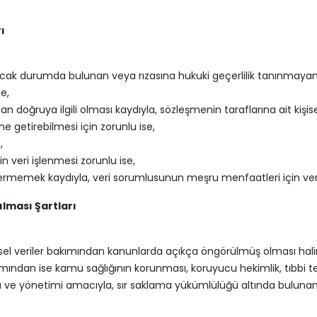
ı
ayacak durumda bulunan veya rızasına hukuki geçerlilik tanınmayan 
e,
 doğruya ilgili olması kaydıyla, sözleşmenin taraflarına ait kişisel 
 getirebilmesi için zorunlu ise,
,
in veri işlenmesi zorunlu ise,
r vermemek kaydıyla, veri sorumlusunun meşru menfaatleri için ver
rılması Şartları
 kişisel veriler bakımından kanunlarda açıkça öngörülmüş olması hal
bakımından ise kamu sağlığının korunması, koruyucu hekimlik, tıbbi 
ı ve yönetimi amacıyla, sır saklama yükümlülüğü altında bulunan k