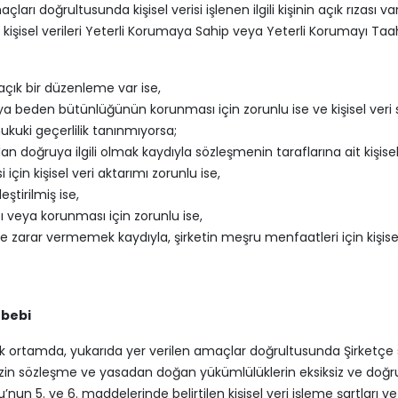
 doğrultusunda kişisel verisi işlenen ilgili kişinin açık rızası var ise
da kişisel verileri Yeterli Korumaya Sahip veya Yeterli Korumayı
 açık bir düzenleme var ise,
ya beden bütünlüğünün korunması için zorunlu ise ve kişisel veri sah
uki geçerlilik tanınmıyorsa;
 doğruya ilgili olmak kaydıyla sözleşmenin taraflarına ait kişisel 
çin kişisel veri aktarımı zorunlu ise,
eştirilmiş ise,
ası veya korunması için zorunlu ise,
ne zarar vermemek kaydıyla, şirketin meşru menfaatleri için kişisel
ebebi
ektronik ortamda, yukarıda yer verilen amaçlar doğrultusunda Şirke
 sözleşme ve yasadan doğan yükümlülüklerin eksiksiz ve doğru bir
u’nun 5. ve 6. maddelerinde belirtilen kişisel veri işleme şartlar