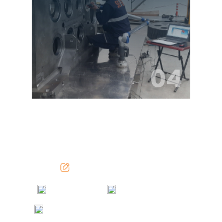
04
info@sevenmakina.com
0312 642 41 54
0312 642 41 50-51
Turkey Office: Başkent OSB Mah. 11. Cadde
No: 12 Malıköy 06909 Sincan Ankara