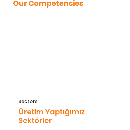
Our Competencies
Equipment
Machined
Homepage
|
Our Competencies
Equipment
Mining
Offshore
TR
EN
DE
Sectors
Üretim Yaptığımız
Sektörler