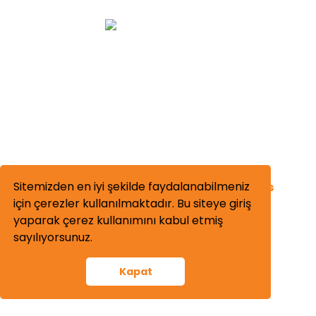
Sitemizden en iyi şekilde faydalanabilmeniz
Corporate
Our Competencies
için çerezler kullanılmaktadır. Bu siteye giriş
About Us
Machining
yaparak çerez kullanımını kabul etmiş
Our Values
Welding
sayılıyorsunuz.
Production
Sandblasting-Painting
Kapat
Human Resources
Quality Control
KVKK