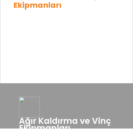
Ekipmanları
Ekipmanları
İşlenmiş
Anasayfa
|
Sektörler
|
Ağır Kaldırma ve Vinç Ekipmanları
Ekipmanlar
Madencilik
Açık
Deniz
TR
EN
DE
Ağır Kaldırma ve Vinç
Ekipmanları