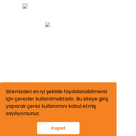
Türkiye Ofis: Başkent OSB Mah. 11. Cadde
No: 12 Malıköy 06909 Sincan Ankara
Sitemizden en iyi şekilde faydalanabilmeniz
Kurumsal
Yetkinlikler
için çerezler kullanılmaktadır. Bu siteye giriş
Hakkımızda
İşleme
yaparak çerez kullanımını kabul etmiş
sayılıyorsunuz.
Değerlerimiz
Kaynak
Üretim
Kumlama-Boya
Kapat
İnsan Kaynakları
Kalite Kontrol